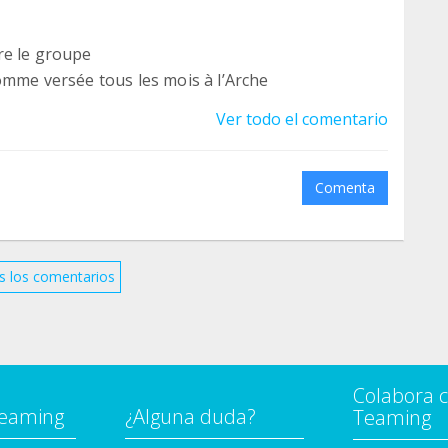
dre le groupe
omme versée tous les mois à l’Arche
Ver todo el comentario
Comenta
s los comentarios
Colabora 
Teaming
¿Alguna duda?
Teaming