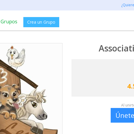
¿Quier
Grupos
Crea un Grupo
Associat
4.
Al unir
Únete