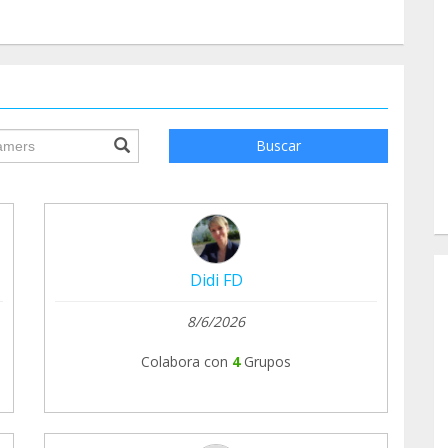
ile.searchForm.search.text???
Buscar
Didi FD
8/6/2026
Colabora con
4
Grupos