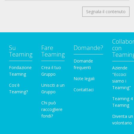
Segnala il contenuto
Collabo
Su
Fare
Domande?
con
Teaming
Teaming
Teamin
Domande
Fondazione
Crea il tuo
frequenti
Aziende
Teaming
Gruppo
"Eccoci
Note legali
siamo i
Cos'è
Unisciti a un
Teaming"
Contattaci
Teaming?
Gruppo
Teaming 4
Chi può
Teaming
raccogliere
fondi?
Diventa un
volontario