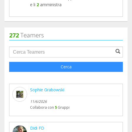
e li
2
amministra
272
Teamers
groupProfile.searchForm.search.text???
Cerca
Sophie Grabowski
11/6/2026
Collabora con
5
Gruppi
Didi FD