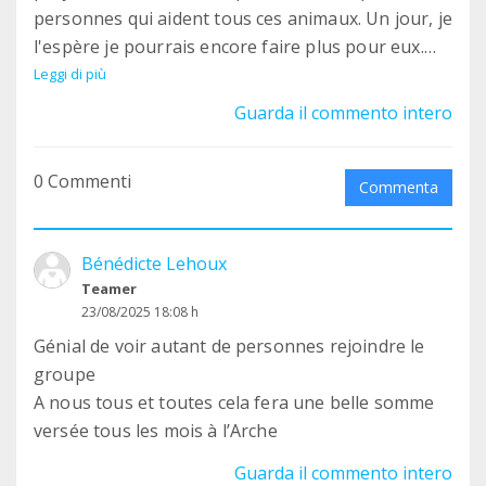
personnes qui aident tous ces animaux. Un jour, je
l'espère je pourrais encore faire plus pour eux.
Ne baissez jamais les bras ❤️
Leggi di più
Guarda il commento intero
0 Commenti
Commenta
Bénédicte Lehoux
Teamer
23/08/2025 18:08 h
Génial de voir autant de personnes rejoindre le
groupe
A nous tous et toutes cela fera une belle somme
versée tous les mois à l’Arche
Guarda il commento intero