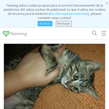
×
Teaming utiliza cookies propias para el correcto funcionamiento de la
plataforma. NO utiliza cookies de publicidad. Lo que sí utiliza son cookies
de terceros para la medición (
haz click aquí para leer más
), ¿deseas
consentir estas cookies?
Aceptar
Rechazar
☰