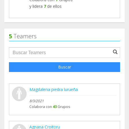
y lidera
7
de ellos
5
Teamers
groupProfile.searchForm.search.text???
Buscar
Magdalena piedra lurueña
8/3/2021
Colabora con
43
Grupos
Agnana Croitoru