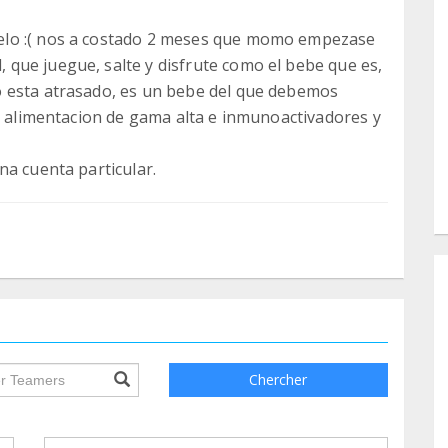
elo :( nos a costado 2 meses que momo empezase
que juegue, salte y disfrute como el bebe que es,
o esta atrasado, es un bebe del que debemos
de alimentacion de gama alta e inmunoactivadores y
na cuenta particular.
ile.searchForm.search.text???
Chercher