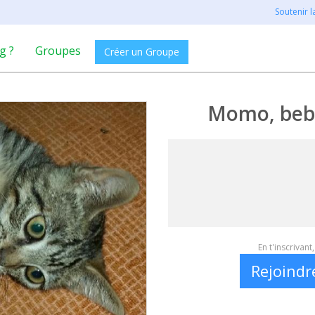
Soutenir 
g ?
Groupes
Créer un Groupe
Momo, bebe
En t'inscrivan
Rejoindr