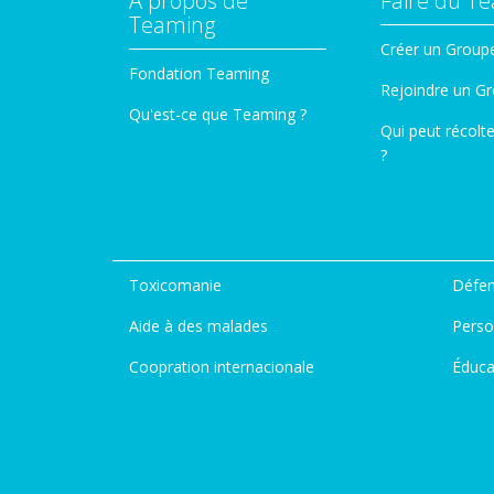
A propos de
Faire du T
Teaming
Créer un Group
Fondation Teaming
Rejoindre un G
Qu'est-ce que Teaming ?
Qui peut récolt
?
Toxicomanie
Défen
Aide à des malades
Perso
Coopration internacionale
Éduca