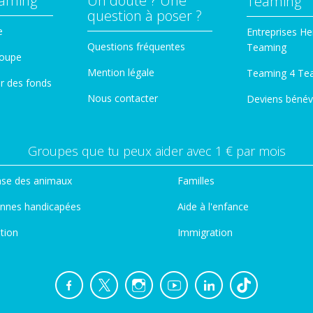
eaming
Un doute ? Une
Teaming
question à poser ?
e
Entreprises He
Questions fréquentes
Teaming
roupe
Mention légale
Teaming 4 Te
er des fonds
Nous contacter
Deviens bénév
Groupes que tu peux aider avec 1 € par mois
se des animaux
Familles
nnes handicapées
Aide à l'enfance
tion
Immigration