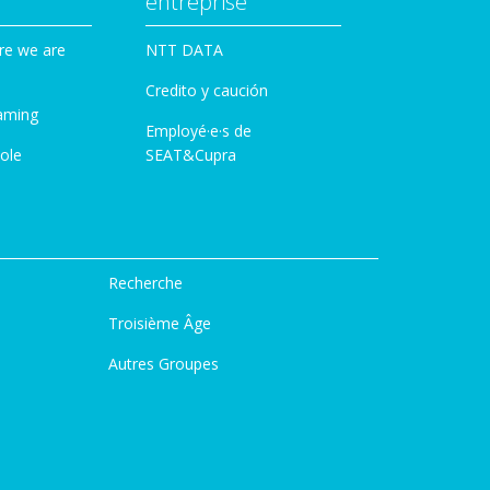
entreprise
re we are
NTT DATA
Credito y caución
aming
Employé·e·s de
ole
SEAT&Cupra
Recherche
Troisième Âge
Autres Groupes