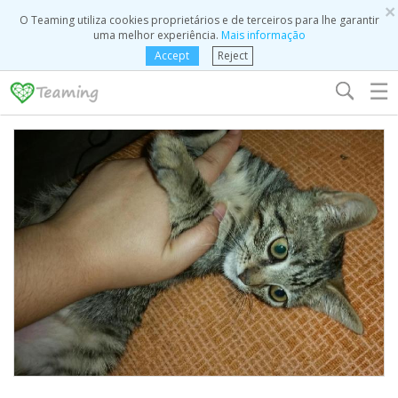
×
O Teaming utiliza cookies proprietários e de terceiros para lhe garantir
uma melhor experiência.
Mais informação
Accept
Reject
☰