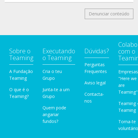
Denunciar conteúdo
Colabo
Sobre o
Executando
Dúvidas?
com o
Teaming
o Teaming
Teami
Perguntas
A Fundação
Cria o teu
Frequentes
Empresas
Teaming
Grupo
"Here we
Aviso legal
are
O que é o
Junta-te a um
Teaming"
Contacta-
Teaming?
Grupo
nos
Teaming 
Quem pode
Teaming
angariar
fundos?
Torna-te
voluntário