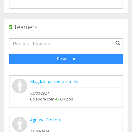
5
Teamers
groupProfile.searchForm.search.text???
Pesquisar
Magdalena piedra lurueña
08/03/2021
Colabora com
43
Grupos
Agnana Croitoru
21/09/2015