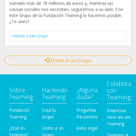
sumado más de 70 millones de euros y, mientras las
causas sociales nos necesiten, seguiremos a su lado. Con
este Grupo de la Fundación Teaming lo hacemos posible.
¿Te unes?
Unirme a este Grupo
Únete a un Grupo
Colabora
Sobre
Haciendo
¿Alguna
con
Teaming
Teaming
duda?
Teaming
Fundación
Crea tu
Preguntas
Empresas
Teaming
Grupo
frecuentes
Here we are
Teaming
¿Qué es
Únete a un
Aviso legal
Teaming?
Grupo
Teamers 4