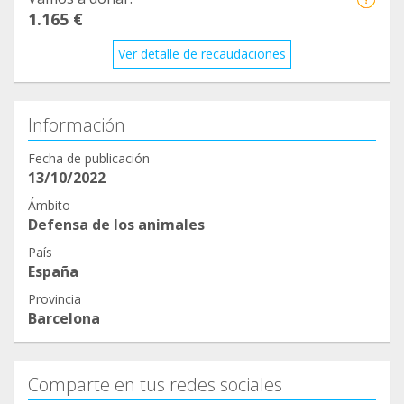
1.165 €
calidad de vida .
Ver detalle de recaudaciones
9️⃣6️⃣7️⃣€ Ingreso movet (1 semana)
1️⃣0️⃣1️⃣7️⃣€ TAC y punción en anicura glories
3️⃣1️⃣6️⃣6️⃣€ Presupuesto cirugía
Información
Fecha de publicación
5️⃣1️⃣5️⃣0️⃣ € Total aprox para recaudar ‼️‼️
13/10/2022
Ámbito
Defensa de los animales
Podéis ayudarlo
País
España
610922829 o 695308231
Provincia
Barcelona
:
Elije la opción amigo para que nos cobren
comisión
Comparte en tus redes sociales