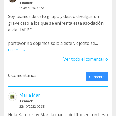
Teamer
11/01/2026 14:51 h
Soy teamer de este grupo y deseo divulgar un
grave caso a los que se enfrenta esta asociación,
el de HARPO
porfavor no dejemos solo a este viejecito se
merece una oportunidad y que luchemos por él.
Leer más...
Ver todo el comentario
Objetivo 5️⃣1️⃣5️⃣0️⃣ €
Recaudado 1️⃣1️⃣8️⃣4️⃣€
0 Comentarios
Comenta
HARPO‼️
Que triste ser mayor y te dejen morir.
Maria Mar
Teamer
Cuando más necesitaba el calor de un hogar, el
22/10/2022 09:33 h
cariño de una familia después de 11 años... Te han
Hola Karen, soy Mari la madre del Romeo, un beso