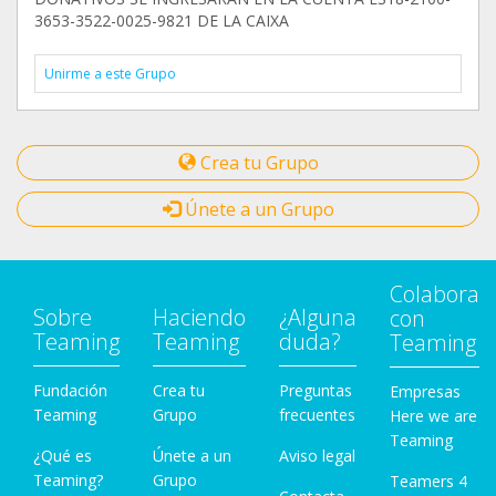
3653-3522-0025-9821 DE LA CAIXA
Unirme a este Grupo
Crea tu Grupo
Únete a un Grupo
Colabora
Sobre
Haciendo
¿Alguna
con
Teaming
Teaming
duda?
Teaming
Fundación
Crea tu
Preguntas
Empresas
Teaming
Grupo
frecuentes
Here we are
Teaming
¿Qué es
Únete a un
Aviso legal
Teaming?
Grupo
Teamers 4