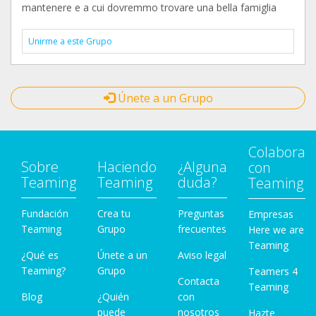
mantenere e a cui dovremmo trovare una bella famiglia
Unirme a este Grupo
Únete a un Grupo
Colabora
Sobre
Haciendo
¿Alguna
con
Teaming
Teaming
duda?
Teaming
Fundación
Crea tu
Preguntas
Empresas
Teaming
Grupo
frecuentes
Here we are
Teaming
¿Qué es
Únete a un
Aviso legal
Teaming?
Grupo
Teamers 4
Contacta
Teaming
Blog
¿Quién
con
puede
nosotros
Hazte