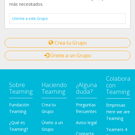
más necesitados.
Unirme a este Grupo
Crea tu Grupo
Únete a un Grupo
Colabora
Sobre
Haciendo
¿Alguna
con
Teaming
Teaming
duda?
Teaming
Fundación
Crea tu
Preguntas
Empresas
Teaming
Grupo
frecuentes
Here we are
Teaming
¿Qué es
Únete a un
Aviso legal
Teaming?
Grupo
Teamers 4
Contacta