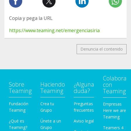
Copia y pega la URL
https://www.teaming.net/emergenciasiria
Denuncia el contenido
Colabora
Sobre
Haciendo
¿Alguna
con
Teaming
Teaming
duda?
Teaming
Fundación
Crea tu
Preguntas
Empresas
Teaming
Grupo
frecuentes
Here we are
Teaming
¿Qué es
Únete a un
Aviso legal
Teaming?
Grupo
Teamers 4