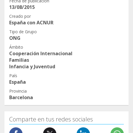
Fecha de publicación
Enlace a la jornada:
13/08/2015
Aquí tienes tu invitación:
https://zoom.us/j/99850569762
https://app.eventwo.com/innotech2020#/es
Creado por
España con ACNUR
Se ruega confirmar la asistencia escribiendo un
Tipo de Grupo
correo a cooperacio@amb.cat.
ONG
Ámbito
Nota: Aunque el cartel publicitario es en catalán,
Cooperación Internacional
las jornadas se realizarán en castellano.
Familias
Infancia y Juventud
¡Nos alegrará verte!
País
España
Provincia
Barcelona
Comparte en tus redes sociales