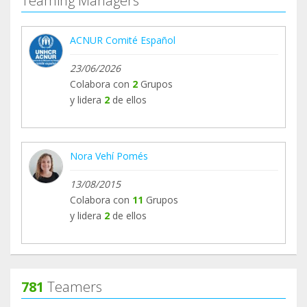
Teaming Managers
oportunidades de ingresos figuran entre las
principales preocupaciones de las personas que
ACNUR Comité Español
regresan. Por ello, ACNUR mantiene su apoyo
tanto en los puntos de cruce como en las
23/06/2026
comunidades de acogida y retorno, acompañando
Colabora con
2
Grupos
a las familias en una etapa clave para reconstruir
y lidera
2
de ellos
sus vidas con dignidad y estabilidad.
Gracias a todos los y las teamers que hacen
Nora Vehí Pomés
posible esta respuesta cada día.
13/08/2015
Colabora con
11
Grupos
y lidera
2
de ellos
781
Teamers