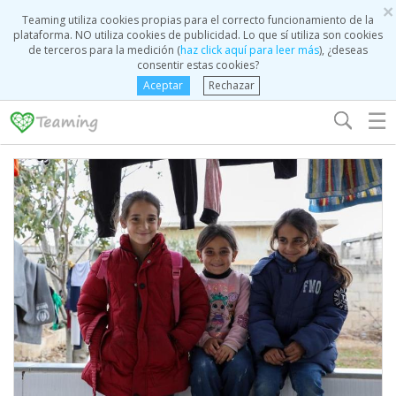
×
Teaming utiliza cookies propias para el correcto funcionamiento de la
plataforma. NO utiliza cookies de publicidad. Lo que sí utiliza son cookies
de terceros para la medición (
haz click aquí para leer más
), ¿deseas
consentir estas cookies?
Aceptar
Rechazar
☰