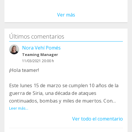
Ver más
Últimos comentarios
Nora Vehí Pomés
Teaming Manager
11/03/2021 20:00 h
¡Hola teamer!
Este lunes 15 de marzo se cumplen 10 años de la
guerra de Siria, una década de ataques
continuados, bombas y miles de muertos. Con
motivo de este décimo aniversario el Comité
Leer más...
Catalán con ACNUR quiere seguir visibilizando
Ver todo el comentario
esta emergencia y por eso te invita al evento: