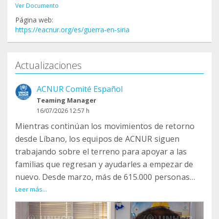
Ver Documento
Página web:
https://eacnur.org/es/guerra-en-siria
Actualizaciones
ACNUR Comité Español
Teaming Manager
16/07/2026 12:57 h
Mientras continúan los movimientos de retorno
desde Líbano, los equipos de ACNUR siguen
trabajando sobre el terreno para apoyar a las
familias que regresan y ayudarles a empezar de
nuevo. Desde marzo, más de 615.000 personas
refugiadas sirias han retornado desde Líbano a
Leer más...
Siria.