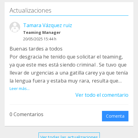
Actualizaciones
Tamara Vázquez ruiz
Teaming Manager
20/05/2025 15:44 h
Buenas tardes a todos
Por desgracia he tenido que solicitar el teaming,
ya que este mes está siendo criminal . Se tuvo que
llevar de urgencias a una gatilla carey ya que tenía
la lengua fuera y estaba muy rara, resulta que
tiene la boca mal y se la tiene que quitar la
Leer más...
Ver todo el comentario
mayoría de los dientes , y una muela se soltó sola ,
estando en el mismo vete. Otro gatete se le tuvo
que llevar ya que estaba cojo , seguramente de
0 Comentarios
Comenta
pelearse o de una mala caída, lo importante es
que el está bien y no tiene nada roto, durante
unos días tiene que estar con antiinflamatorio. Y
Ver todas las actualizaciones