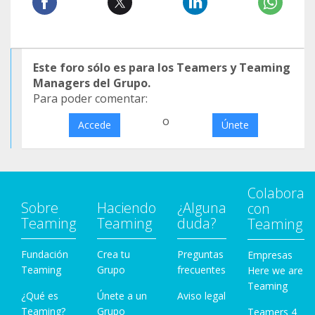
Este foro sólo es para los Teamers y Teaming
Managers del Grupo.
Para poder comentar:
o
Accede
Únete
Colabora
Sobre
Haciendo
¿Alguna
con
Teaming
Teaming
duda?
Teaming
Fundación
Crea tu
Preguntas
Empresas
Teaming
Grupo
frecuentes
Here we are
Teaming
¿Qué es
Únete a un
Aviso legal
Teaming?
Grupo
Teamers 4