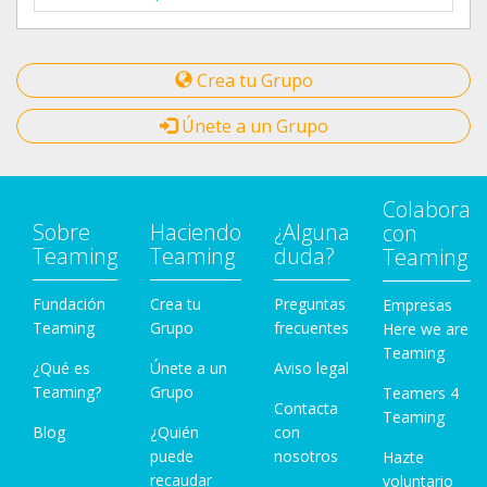
Crea tu Grupo
Únete a un Grupo
Colabora
Sobre
Haciendo
¿Alguna
con
Teaming
Teaming
duda?
Teaming
Fundación
Crea tu
Preguntas
Empresas
Teaming
Grupo
frecuentes
Here we are
Teaming
¿Qué es
Únete a un
Aviso legal
Teaming?
Grupo
Teamers 4
Contacta
Teaming
Blog
¿Quién
con
puede
nosotros
Hazte
recaudar
voluntario