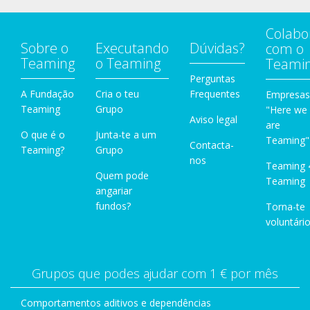
Colabo
Sobre o
Executando
Dúvidas?
com o
Teaming
o Teaming
Teami
Perguntas
A Fundação
Cria o teu
Frequentes
Empresas
Teaming
Grupo
"Here we
Aviso legal
are
O que é o
Junta-te a um
Teaming"
Contacta-
Teaming?
Grupo
nos
Teaming 
Quem pode
Teaming
angariar
fundos?
Torna-te
voluntário
Grupos que podes ajudar com 1 € por mês
Comportamentos aditivos e dependências