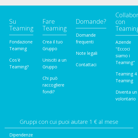
Collabo
Su
Fare
Domande?
con
Teaming
Teaming
Teamin
Domande
Fondazione
Crea il tuo
frequenti
Aziende
Teaming
Gruppo
"Eccoci
Note legali
siamo i
Cos'è
Unisciti a un
Teaming"
Contattaci
Teaming?
Gruppo
Teaming 4
Chi può
Teaming
raccogliere
fondi?
Diventa un
volontario
Gruppi con cui puoi aiutare 1 € al mese
Dipendenze