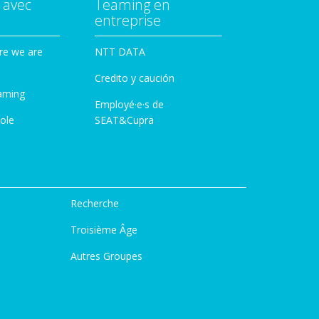
 avec
Teaming en
entreprise
re we are
NTT DATA
Credito y caución
aming
Employé·e·s de
ole
SEAT&Cupra
Recherche
Troisième Âge
Autres Groupes