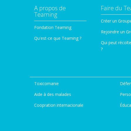
A propos de
Faire du T
Teaming
Créer un Group
Fondation Teaming
Rejoindre un G
Qu'est-ce que Teaming ?
Qui peut récolt
?
Toxicomanie
Défen
Aide à des malades
Perso
Coopration internacionale
Éduca