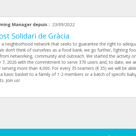
ming Manager depuis :
23/09/2022
st Solidari de Gràcia
 a neighborhood network that seeks to guarantee the right to adequ
e don’t think of ourselves as a food bank; we go further, fighting fo
from networking, community and outreach. We started the activity o
y 7, 2020 with the commitment to serve 370 users and, to date, we a
 serving more than 4,000. For every 35 teamers (€ 35) we will be able
 a basic basket to a family of 1-2 members or a batch of specific bab
s. Join us!