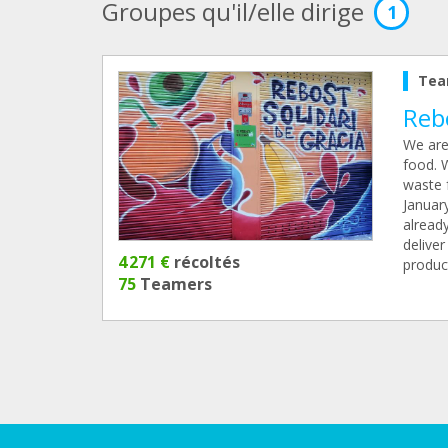
Groupes qu'il/elle dirige
1
Tea
Rebo
We are
food. W
waste 
Januar
already
deliver
4 271 €
récoltés
product
75
Teamers