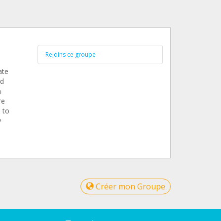
Rejoins ce groupe
ate
od
n
re
 to
y
Créer mon Groupe