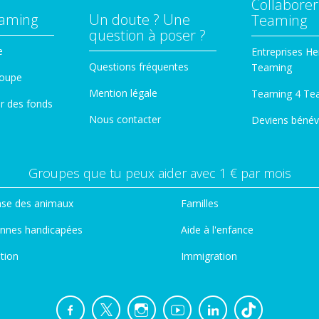
Collaborer
eaming
Un doute ? Une
Teaming
question à poser ?
e
Entreprises He
Questions fréquentes
Teaming
roupe
Mention légale
Teaming 4 Te
er des fonds
Nous contacter
Deviens bénév
Groupes que tu peux aider avec 1 € par mois
se des animaux
Familles
nnes handicapées
Aide à l'enfance
tion
Immigration