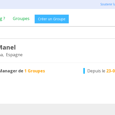
Soutenir 
g ?
Groupes
Créer un Groupe
Manel
na, Espagne
Manager de
1 Groupes
Depuis le
23-0