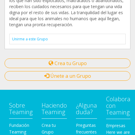
los que han sido explotados, maltratados o abandonados,
reciben los cuidados necesarios para que tengan una vida
digna por el resto de sus vidas. La tranquilidad del lugar es
ideal para que los animales no humanos que aquí llegan,
tengan una pronta recuperación.
Unirme a este Grupo
Crea tu Grupo
Únete a un Grupo
Colabora
Sobre
Haciendo
¿Alguna
con
Teaming
Teaming
duda?
Teaming
Fundación
Crea tu
Preguntas
Empresas
Teaming
Grupo
frecuentes
Here we are