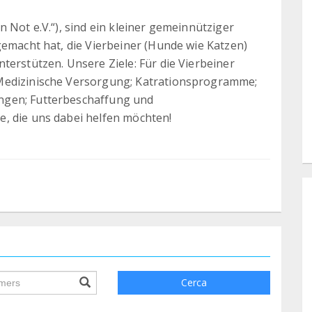
 Not e.V.“), sind ein kleiner gemeinnütziger
gemacht hat, die Vierbeiner (Hunde wie Katzen)
terstützen. Unsere Ziele: Für die Vierbeiner
Medizinische Versorgung; Katrationsprogramme;
ngen; Futterbeschaffung und
, die uns dabei helfen möchten!
ile.searchForm.search.text???
Cerca