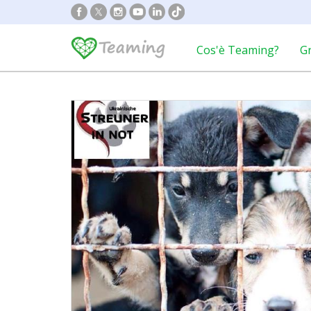
Cos'è Teaming?
G