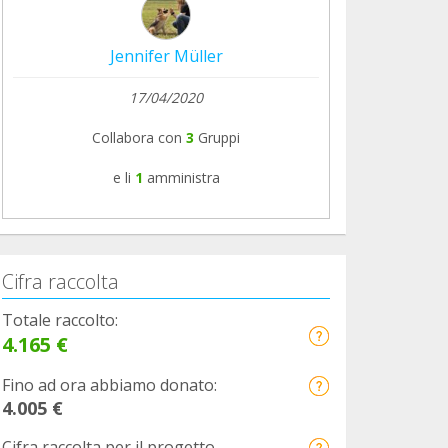
Jennifer Müller
17/04/2020
Collabora con
3
Gruppi
e li
1
amministra
Cifra raccolta
Totale raccolto:
4.165 €
Fino ad ora abbiamo donato:
4.005 €
Cifra raccolta per il progetto