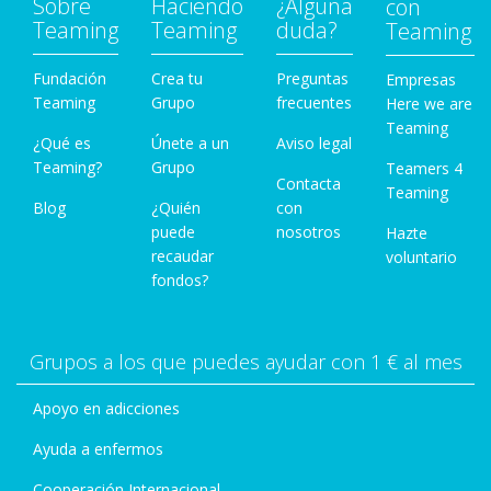
Sobre
Haciendo
¿Alguna
con
Teaming
Teaming
duda?
Teaming
Fundación
Crea tu
Preguntas
Empresas
Teaming
Grupo
frecuentes
Here we are
Teaming
¿Qué es
Únete a un
Aviso legal
Teaming?
Grupo
Teamers 4
Contacta
Teaming
Blog
¿Quién
con
puede
nosotros
Hazte
recaudar
voluntario
fondos?
Grupos a los que puedes ayudar con 1 € al mes
Apoyo en adicciones
Ayuda a enfermos
Cooperación Internacional