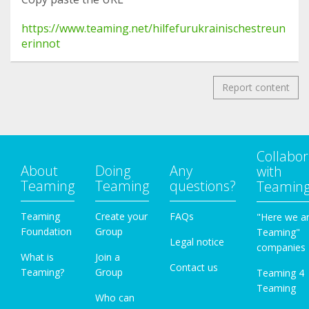
https://www.teaming.net/hilfefurukrainischestreun
erinnot
Report content
Collabor
About
Doing
Any
with
Teaming
Teaming
questions?
Teamin
Teaming
Create your
FAQs
"Here we a
Foundation
Group
Teaming"
Legal notice
companies
What is
Join a
Contact us
Teaming?
Group
Teaming 4
Teaming
Who can