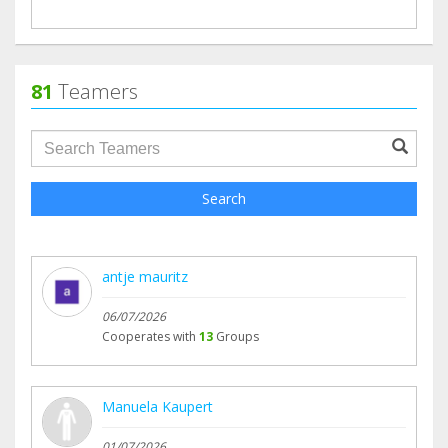
81
Teamers
groupProfile.searchForm.search.text???
Search
antje mauritz
06/07/2026
Cooperates with
13
Groups
Manuela Kaupert
01/07/2026