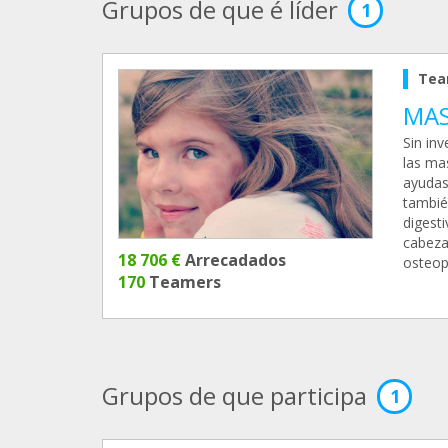
Grupos de que é líder
1
Tea
MAS
Sin in
las ma
ayudas
tambié
digest
cabeza
18 706 €
Arrecadados
osteopo
170
Teamers
Grupos de que participa
1