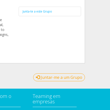
Junta-te a este Grupo
te
al,
 to
aigns,
Juntar-me a um Grupo
com o
Teaming em
empresas