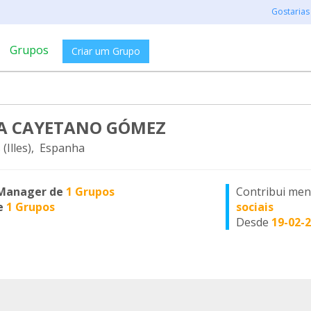
Gostarias
Grupos
Criar um Grupo
A CAYETANO GÓMEZ
(Illes), Espanha
Manager de
1 Grupos
Contribui me
e
1 Grupos
sociais
Desde
19-02-