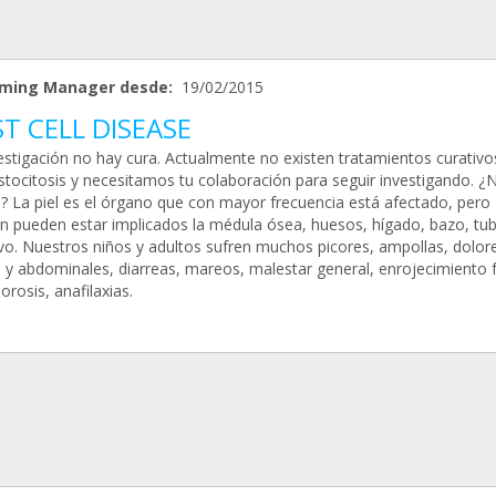
ming Manager desde:
19/02/2015
T CELL DISEASE
vestigación no hay cura. Actualmente no existen tratamientos curativo
stocitosis y necesitamos tu colaboración para seguir investigando. ¿
? La piel es el órgano que con mayor frecuencia está afectado, pero
n pueden estar implicados la médula ósea, huesos, hígado, bazo, tu
ivo. Nuestros niños y adultos sufren muchos picores, ampollas, dolor
 y abdominales, diarreas, mareos, malestar general, enrojecimiento f
rosis, anafilaxias.