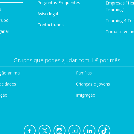
Perguntas Frequentes
Empresas "Her
o
Teaming"
Aviso legal
Grupo
Teaming 4 Te
Contacta-nos
ariar
Torna-te volun
Grupos que podes ajudar com 1 € por mês
ção animal
Famílias
acidades
Crianças e jovens
ação
Imigração