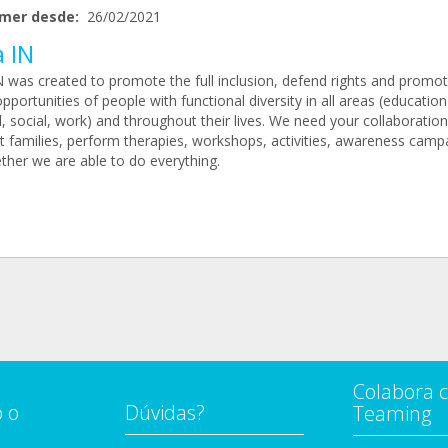
mer desde:
26/02/2021
a IN
IN was created to promote the full inclusion, defend rights and promo
pportunities of people with functional diversity in all areas (education
l, social, work) and throughout their lives. We need your collaboration
t families, perform therapies, workshops, activities, awareness camp
ether we are able to do everything.
Colabora 
 o
Dúvidas?
Teaming