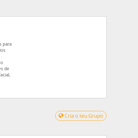
s para
Nos
bo
es de
acial,
Cria o teu Grupo