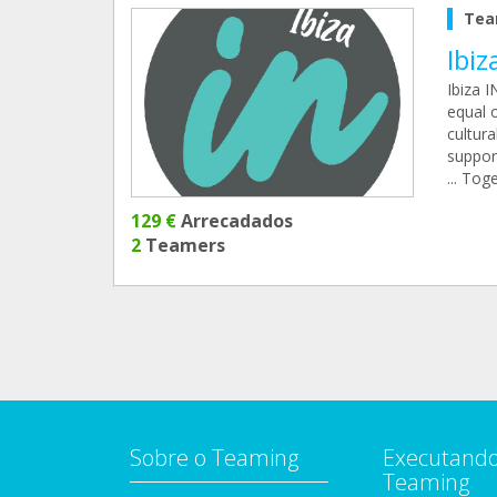
Tea
Ibiz
Ibiza 
equal o
cultura
suppor
... Tog
129 €
Arrecadados
2
Teamers
Sobre o Teaming
Executando
Teaming