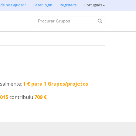
 de nos ajudar?
Fazer login
Regista-te
Português
Procurar
nsalmente:
1 € para 1 Grupos/projetos
2015
contribuiu
709 €