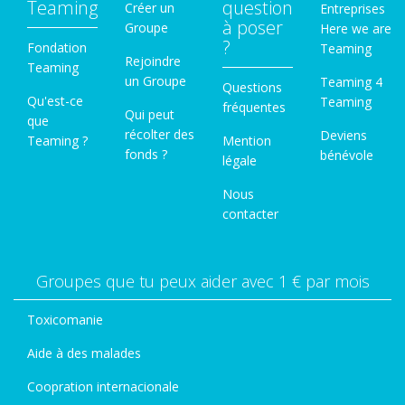
Teaming
question
Créer un
Entreprises
à poser
Groupe
Here we are
?
Fondation
Teaming
Rejoindre
Teaming
un Groupe
Teaming 4
Questions
Qu'est-ce
Teaming
fréquentes
Qui peut
que
récolter des
Deviens
Teaming ?
Mention
fonds ?
bénévole
légale
Nous
contacter
Groupes que tu peux aider avec 1 € par mois
Toxicomanie
Aide à des malades
Coopration internacionale