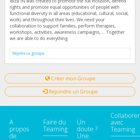
Ibiza IN was created to promote the full inclusion, defend
rights and promote equal opportunities of people with
functional diversity in all areas (educational, cultural, social,
work) and throughout their lives. We need your
collaboration to support families, perform therapies,
workshops, activities, awareness campaigns, ... Together
we are able to do everything.
Rejoins ce groupe
Créer mon Groupe
Rejoindre un Groupe
Collaborer
A
Faire du
Un
avec
propos
Teaming
doute ?
Teaming
de
Une