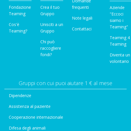
Domande
Fondazione
Crea il tuo
frequenti
Aziende
Teaming
Gruppo
"Eccoci
Note legali
siamo i
Cos'è
Unisciti a un
Teaming"
Contattaci
Teaming?
Gruppo
Teaming 4
Chi può
Teaming
raccogliere
fondi?
Diventa un
volontario
Gruppi con cui puoi aiutare 1 € al mese
Dipendenze
Assistenza al paziente
Cooperazione internazionale
Difesa degli animali