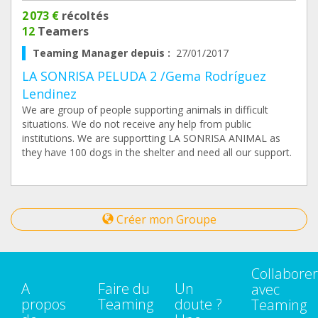
2 073 €
récoltés
12
Teamers
Teaming Manager depuis :
27/01/2017
LA SONRISA PELUDA 2 /Gema Rodríguez
Lendinez
We are group of people supporting animals in difficult
situations. We do not receive any help from public
institutions. We are supportting LA SONRISA ANIMAL as
they have 100 dogs in the shelter and need all our support.
Créer mon Groupe
Collaborer
A
Faire du
Un
avec
propos
Teaming
doute ?
Teaming