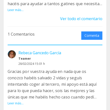
hacéis para ayudar a tantos gatines que necesitan
ayuda. ❤️
Leer más...
Ver todo el comentario
1 Comentarios
Comenta
Rebeca Gancedo García
Teamer
28/02/2024 15:01 h
Gracias por vuestra ayuda en nada que os
conozco habéis salvado 2 vidas y seguís
intentando coger al tercero, mi apoyo está aquí
para lo que pueda hacer, sois las mejores y las
únicas que me habéis hecho caso cuando pedí
ayuda ha un montón de sitios.
Leer más...
Gracias