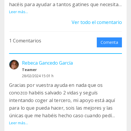
hacéis para ayudar a tantos gatines que necesitan
ayuda. ❤️
Leer más...
Ver todo el comentario
1 Comentarios
Comenta
Rebeca Gancedo García
Teamer
28/02/2024 15:01 h
Gracias por vuestra ayuda en nada que os
conozco habéis salvado 2 vidas y seguís
intentando coger al tercero, mi apoyo está aquí
para lo que pueda hacer, sois las mejores y las
únicas que me habéis hecho caso cuando pedí
ayuda ha un montón de sitios.
Leer más...
Gracias