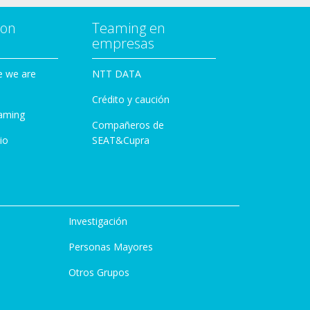
con
Teaming en
empresas
e we are
NTT DATA
Crédito y caución
aming
Compañeros de
io
SEAT&Cupra
Investigación
Personas Mayores
Otros Grupos