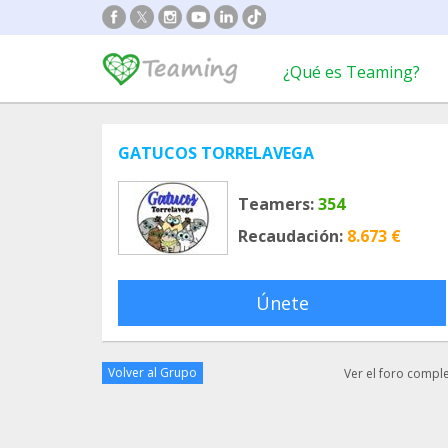
¿Qué es Teaming?
GATUCOS TORRELAVEGA
Teamers:
354
Recaudación:
8.673 €
Únete
Volver al Grupo
Ver el foro compl