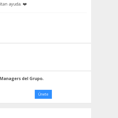
itan ayuda. ❤️
 Managers del Grupo.
Únete