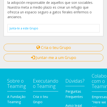
la adopción responsable de aquellos que son sociables.
Nuestra meta a medio plazo es crear un refugio que
ofrezca un espacio seguro a gatos ferales enfermos o
ancianos.
Junta-te a este Grupo
Cria o teu Grupo
Juntar-me a um Grupo
Colabo
Sobre o
Executando
Dúvidas?
com o
Teaming
o Teaming
Teami
Perguntas
A Fundação
Cria o teu
Frequentes
Empresas
Teaming
Grupo
"Here we
Aviso legal