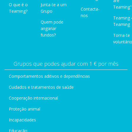
are
O que é o
Junta-te a um
Teaming"
Contacta-
Teaming?
Grupo
nos
Teaming 
Quem pode
Teaming
angariar
fundos?
Torna-te
voluntário
Grupos que podes ajudar com 1 € por mês
Comportamentos aditivos e dependências
Cuidados e tratamentos de saúde
Cooperação internacional
Proteção animal
Incapacidades
Educação