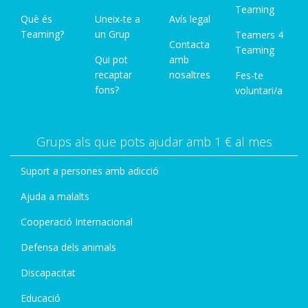
Teaming
Què és
Uneix-te a
Avís legal
Teaming?
un Grup
Teamers 4
Contacta
Teaming
Qui pot
amb
recaptar
nosaltres
Fes-te
fons?
voluntari/a
Grups als que pots ajudar amb 1 € al mes
Suport a persones amb adicció
Ajuda a malalts
Cooperació Internacional
Defensa dels animals
Discapacitat
Educació