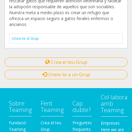
rescatar gatos que requieren atención veterinaria y facilitar
la adopción responsable de aquellos que son sociables.
Nuestra meta a medio plazo es crear un refugio que
ofrezca un espacio seguro a gatos ferales enfermos o
ancianos.
Uneix-te al Grup
Crea el teu Grup
Uneix-te a un Grup
Col·labora
Sobre
Fent
Cap
amb
Teaming
Teaming
dubte?
Teaming
Fundació
Crea el teu
Preguntes
Empreses
Teaming
Grup
freqüents
Here we are