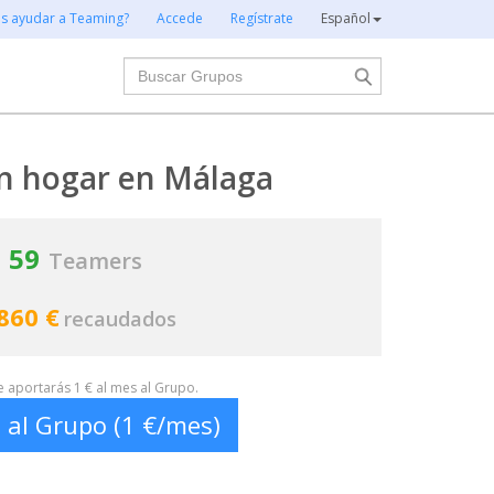
es ayudar a Teaming?
Accede
Regístrate
Español
Buscar
in hogar en Málaga
59
Teamers
860 €
recaudados
te aportarás 1 € al mes al Grupo.
 al Grupo (1 €/mes)