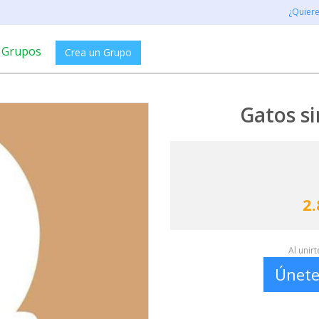
¿Quier
Grupos
Crea un Grupo
Gatos s
2.
Al unir
Únete