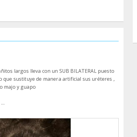
añitos largos lleva con un SUB BILATERAL puesto
 que sustituye de manera artificial sus uréteres ,
ato majo y guapo
o
eral que sufría y que se lo iba a llevar por delante.
de Jagger hasta se nos puso gordito .
jar de peso, ha tenido infección de orina por lo