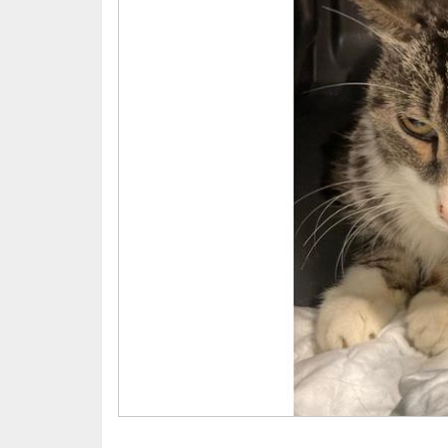
que tuvo que hacer una secuencia de lavado
asegurar su funcionamiento, es decir, su vid
En este momento, parece haber dado la car
luchando con él, ha tenido que pasar por e
últimamente....
La última fue hace una semana su creatinin
estamos remontando la anemia que tenía Pe
sido de ❌️246,76 €❌️
Si alguien puede echar una mano con su fa
euros son más que bienvenidos para ell
TIEMPOS
MIAAUUGRACIAS ‍⬛
Seguimos Luchando /Cuidando