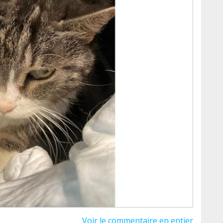
s extras del SUB para evitar su contaminación y
a...
a una Insuficiencia Renal Crónica y ahí estamos
l veterinario en unas cuantas ocasiones
a está en 3,35 y su urea en 200, parece que
ro se nos acumulan sus facturas ,la última ha
ctura será más que bienvenido. Un euro, dos
os. AYUDA POR FAVOR , NO CORREN BUENOS
Voir le commentaire en entier