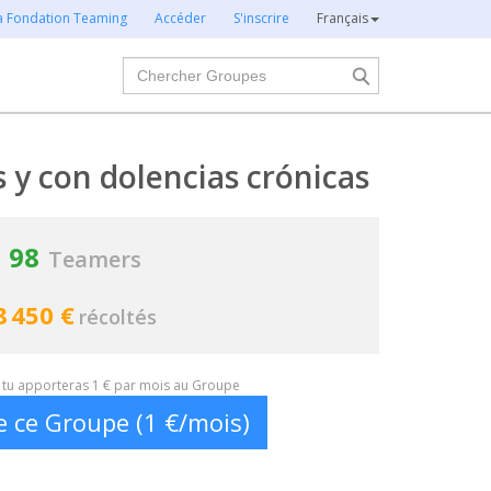
la Fondation Teaming
Accéder
S'inscrire
Français
Chercher
s y con dolencias crónicas
98
Teamers
8 450 €
récoltés
t, tu apporteras 1 € par mois au Groupe
e ce Groupe (1 €/mois)