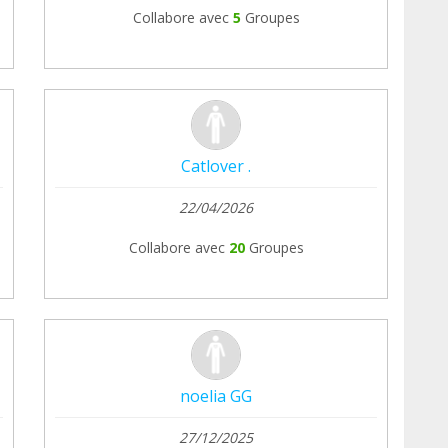
Collabore avec
5
Groupes
iGQL/?igsh=MWhkNmh2ano4dGJlbA==
Catlover .
22/04/2026
Collabore avec
20
Groupes
noelia GG
27/12/2025