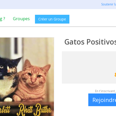
Soutenir 
g ?
Groupes
Créer un Groupe
Gatos Positivo
En t'inscrivan
Rejoindr