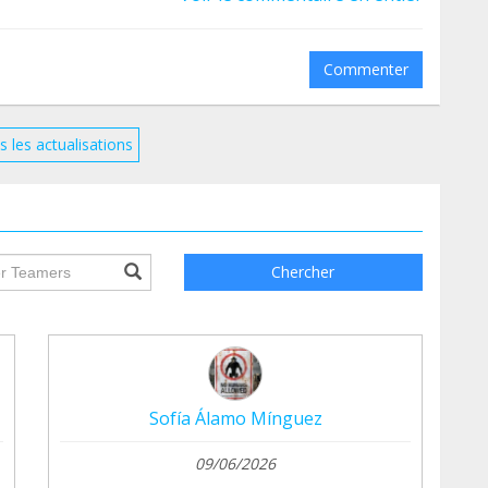
Commenter
s les actualisations
ile.searchForm.search.text???
Chercher
 que poner envío a amigos o familiares )
nes los links en nuestra bio
Sofía Álamo Mínguez
09/06/2026