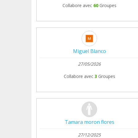
#LosQueNadieQuiso
Collabore avec
60
Groupes
https://www.instagram.com/p/DVzMVM7
Miguel Blanco
27/05/2026
Collabore avec
3
Groupes
Tamara moron flores
27/12/2025