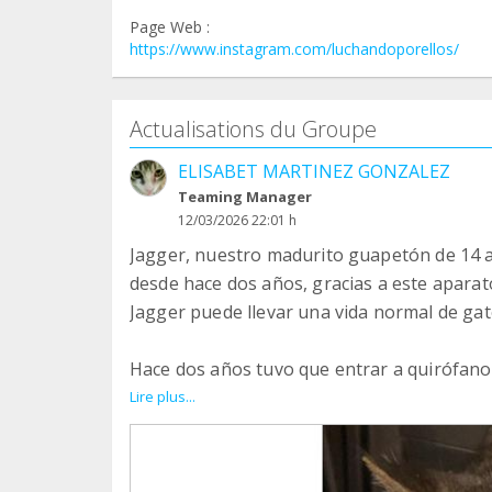
Page Web :
https://www.instagram.com/luchandoporellos/
Actualisations du Groupe
ELISABET MARTINEZ GONZALEZ
Teaming Manager
12/03/2026 22:01 h
Jagger, nuestro madurito guapetón de 14 
desde hace dos años, gracias a este aparato
Jagger puede llevar una vida normal de g
Hace dos años tuvo que entrar a quirófan
para solucionar la obstrucción ureteral bilat
Lire plus...
Han sido dos años buenos, estupendos, don
Desde hace meses , Jagger ha empezado a ba