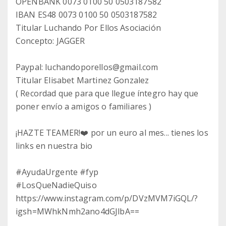
OPENBANK 0073 0100 50 0503187582
IBAN ES48 0073 0100 50 0503187582
Titular Luchando Por Ellos Asociación
Concepto: JAGGER
Paypal: luchandoporellos@gmail.com
Titular Elisabet Martinez Gonzalez
( Recordad que para que llegue íntegro hay que
poner envío a amigos o familiares )
¡HAZTE TEAMER!❤️ por un euro al mes... tienes los
links en nuestra bio
#AyudaUrgente #fyp
#LosQueNadieQuiso
https://www.instagram.com/p/DVzMVM7iGQL/?
igsh=MWhkNmh2ano4dGJlbA==