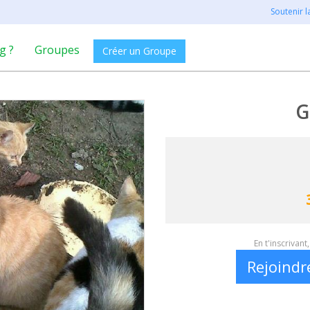
Soutenir 
g ?
Groupes
Créer un Groupe
G
En t'inscrivan
Rejoindr