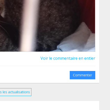
Voir le commentaire en entier
Commenter
s les actualisations