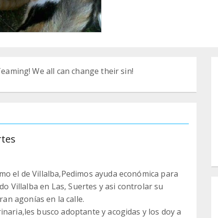
Teaming! We all can change their sin!
rtes
omo el de Villalba,Pedimos ayuda económica para
do Villalba en Las, Suertes y asi controlar su
n agonías en la calle.
inaria,les busco adoptante y acogidas y los doy a