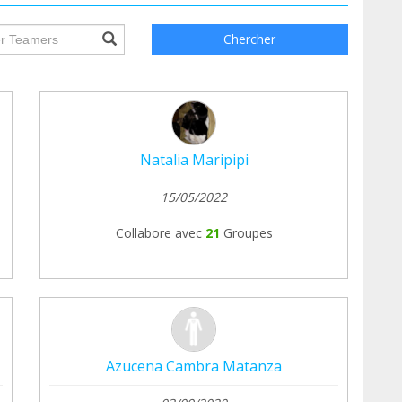
ile.searchForm.search.text???
Chercher
Natalia Maripipi
15/05/2022
Collabore avec
21
Groupes
Azucena Cambra Matanza