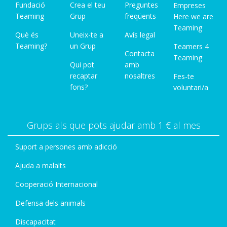
Fundació
Crea el teu
Preguntes
Empreses
Teaming
Grup
freqüents
Here we are
Teaming
Què és
Uneix-te a
Avís legal
Teaming?
un Grup
Teamers 4
Contacta
Teaming
Qui pot
amb
recaptar
nosaltres
Fes-te
fons?
voluntari/a
Grups als que pots ajudar amb 1 € al mes
Suport a persones amb adicció
Ajuda a malalts
Cooperació Internacional
Defensa dels animals
Discapacitat