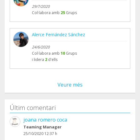
29/7/2020
Col·labora amb
25
Grups
Alerce Fernández Sánchez
24/6/2020
Col·labora amb
10
Grups
i lidera
2
d'ells
Veure més
Últim comentari
joana romero coca
Teaming Manager
25/10/2020 12:37 h