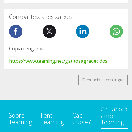
Comparteix a les xarxes
Copia i enganxa
https://www.teaming.net/gatitosagradecidos
Denuncia el contingut
Col·labora
Sobre
Fent
Cap
amb
Teaming
Teaming
dubte?
Teaming