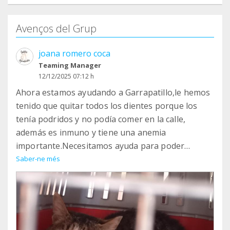
Avenços del Grup
joana romero coca
Teaming Manager
12/12/2025 07:12 h
Ahora estamos ayudando a Garrapatillo,le hemos
tenido que quitar todos los dientes porque los
tenía podridos y no podía comer en la calle,
además es inmuno y tiene una anemia
importante.Necesitamos ayuda para poder
sufragar los gastos,porque hay que dar
Saber-ne més
tratamiento y en un mes repetir analítica para ver
la anemia y esperemos que se recupere bien para
poder liberarlo de nuevo.