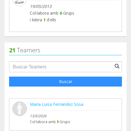
19/05/2013
Col·labora amb
6
Grups
i lidera
1
d'ells
21
Teamers
groupProfile.searchForm.search.text???
Buscar
María Luisa Fernández Sosa
13/5/2026
Col·labora amb
5
Grups