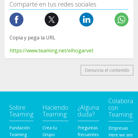
Comparte en tus redes sociales
Copia y pega la URL
https://www.teaming.net/elhogarvet
Denuncia el contenido
Colabora
Sobre
Haciendo
¿Alguna
con
Teaming
Teaming
duda?
Teaming
Fundación
Crea tu
Preguntas
Empresas
Teaming
Grupo
frecuentes
Here we are