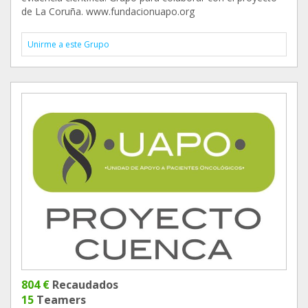
de La Coruña. www.fundacionuapo.org
Unirme a este Grupo
804 €
Recaudados
15
Teamers