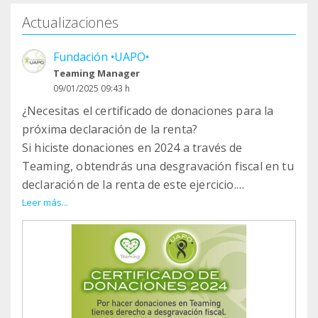
Actualizaciones
Fundación •UAPO•
Teaming Manager
09/01/2025 09:43 h
¿Necesitas el certificado de donaciones para la
próxima declaración de la renta?
Si hiciste donaciones en 2024 a través de
Teaming, obtendrás una desgravación fiscal en tu
declaración de la renta de este ejercicio.
Leer más...
Entra en
https://www.teaming.net/user/edit/certificate con
el email y la contraseña que pusiste al registrarte
en Teaming y rellena tus datos para el certificado.
Si no la recuerdas, la puedes restablecer aquí:
https://www.teaming.net/rememberPassword?