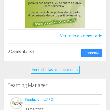
execution=e2s1
Una vez dentro de tu perfil, tienes que dar en las 3
líneas de arriba a la derecha y bajar a “Certificado
de donaciones”, rellenar los datos si no lo has
Ver todo el comentario
hecho antes y solicitarlo, o descargarlo si ya
rellenaste los datos.
0 Comentarios
Comenta
A partir del 1 de enero y hasta el 26 podrás
descargarlo desde la web, y te llegará además un
email para que no lo olvides.
Ver todas las actualizaciones
Si necesitas ayuda o te registramos nosotros,
Teaming Manager
escribe por whatsapp al 744476047
¡Gracias por colaborar con nosotros!
Fundación •UAPO•
18/05/2022