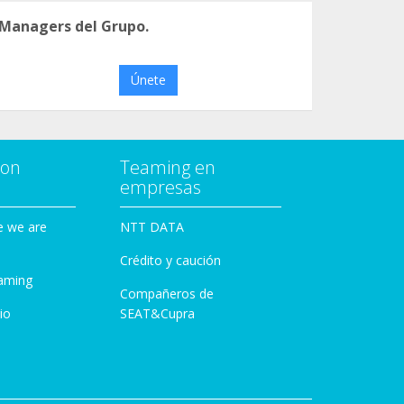
 Managers del Grupo.
Únete
con
Teaming en
empresas
e we are
NTT DATA
Crédito y caución
aming
Compañeros de
io
SEAT&Cupra