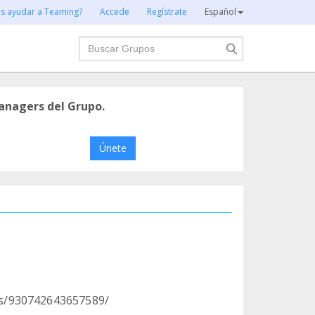
es ayudar a Teaming?
Accede
Regístrate
Español
Buscar
anagers del Grupo.
Únete
s/930742643657589/