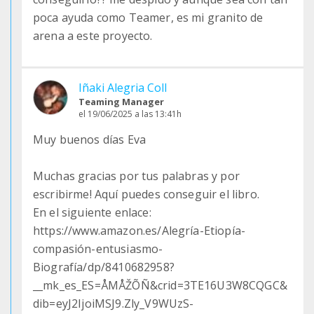
poca ayuda como Teamer, es mi granito de
arena a este proyecto.
Iñaki Alegria Coll
Teaming Manager
el 19/06/2025 a las 13:41h
Muy buenos días Eva
Muchas gracias por tus palabras y por
escribirme! Aquí puedes conseguir el libro.
En el siguiente enlace:
https://www.amazon.es/Alegría-Etiopía-
compasión-entusiasmo-
Biografía/dp/8410682958?
__mk_es_ES=ÅMÅŽÕÑ&crid=3TE16U3W8CQGC&
dib=eyJ2IjoiMSJ9.Zly_V9WUzS-