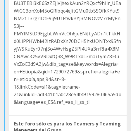
BU3TEBl3kE6SzZEjjVjXexkAun2YRQxcf9hIIr_UEa
WiGC3onXoM5oGRlbqc4eJitGMu0tb5SOfkKYut9
NM2fT3rgrlDtE9jj9U1FfwkBYJ3MNOvzV7rMyPn
53j--
PMYlMStD9EjgbLWmVcOh6jeENiJbyADn1tTkkH
d0LiPPHWbM2IzRADxXn70DCH5hxUONTxx95fn
yjWSKuEyr07nJSo4WvHsgZ5PI4UXa3rrRIa4X8M
CNAwc3.z5vVRDxtQ38_W9RTxdL3maiTymZ8ECi
VxZoE3d9A2jw&dib_tag=se&keywords=Alegría+
en+Etiopía&qid=1729072769&sprefix=alegría+e
n+etiopía,aps,94&sr=8-
1&linkCode=sl1&tag=letrame-
21&linkId=adf341b1a0c28e54f49199280465a5db
&language=es_ES&ref_=as_li_ss_tl
Este foro sólo es para los Teamers y Teaming
Managers del Grupo.