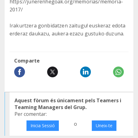
https://junerenhegoak.org/memorias/memoria-
2017/
Irakurtzera gonbidatzen zaitugu! euskeraz edota
erderaz daukazu, aukera ezazu gustuko duzuna.
Comparte
Aquest fòrum és únicament pels Teamers i
Teaming Managers del Grup.
Per comentar:
o
Inicia Sessió
Uneix-te