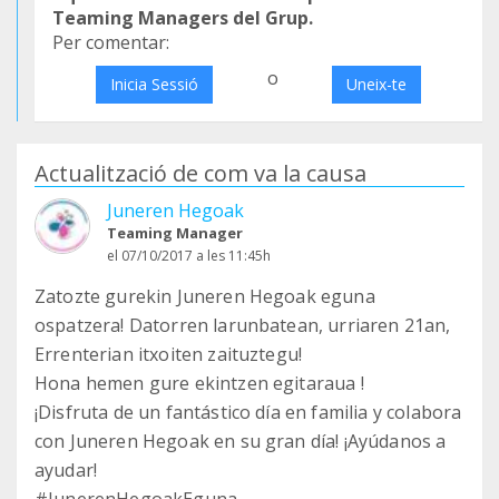
Teaming Managers del Grup.
Per comentar:
o
Inicia Sessió
Uneix-te
Actualització de com va la causa
Juneren Hegoak
Teaming Manager
el 07/10/2017 a les 11:45h
Zatozte gurekin Juneren Hegoak eguna
ospatzera! Datorren larunbatean, urriaren 21an,
Errenterian itxoiten zaituztegu!
Hona hemen gure ekintzen egitaraua !
¡Disfruta de un fantástico día en familia y colabora
con Juneren Hegoak en su gran día! ¡Ayúdanos a
ayudar!