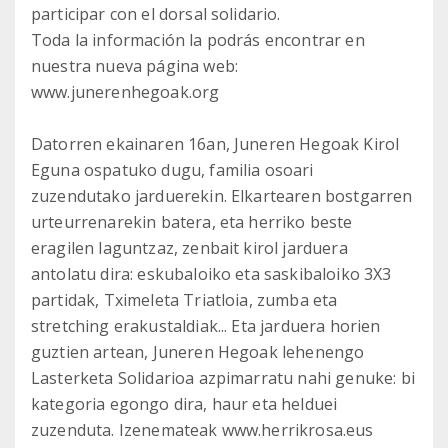
participar con el dorsal solidario.
Toda la información la podrás encontrar en
nuestra nueva página web:
www.junerenhegoak.org
Datorren ekainaren 16an, Juneren Hegoak Kirol
Eguna ospatuko dugu, familia osoari
zuzendutako jarduerekin. Elkartearen bostgarren
urteurrenarekin batera, eta herriko beste
eragilen laguntzaz, zenbait kirol jarduera
antolatu dira: eskubaloiko eta saskibaloiko 3X3
partidak, Tximeleta Triatloia, zumba eta
stretching erakustaldiak... Eta jarduera horien
guztien artean, Juneren Hegoak lehenengo
Lasterketa Solidarioa azpimarratu nahi genuke: bi
kategoria egongo dira, haur eta helduei
zuzenduta. Izenemateak www.herrikrosa.eus