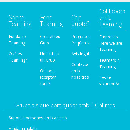
Col·labora
Sobre
Fent
Cap
amb
Teaming
Teaming
dubte?
Teaming
Fundació
Crea el teu
Preguntes
Empreses
Teaming
Grup
freqüents
Here we are
Teaming
Què és
Uneix-te a
Avís legal
Teaming?
un Grup
Teamers 4
Contacta
Teaming
Qui pot
amb
recaptar
nosaltres
Fes-te
fons?
voluntari/a
Grups als que pots ajudar amb 1 € al mes
Suport a persones amb adicció
Ajuda a malalts