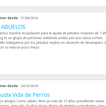
mer desde:
31/08/2016
 ABUELOS
amos nuestra recaudación para la ayuda de peludos mayores de 7 añ
g es un grupo de personas solidarias unidas por una causa común.
@s trabajamos por los peludos viejitos en situación de desamparo. G
cer su vida un poco mejor.
mer desde:
24/10/2016
uda Vida de Perros
os amigos Como sabéis, llevo ya más de 15 años presidiendo varias
ciones. Han sido 15 años duros, llenos de alegrías y sinsabores. Creo