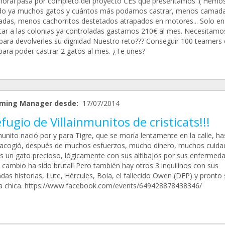
oral pasa por completo del proyecto CES que presentamos :( Hemo
do ya muchos gatos y cuántos más podamos castrar, menos camad
adas, menos cachorritos destetados atrapados en motores... Solo en
tar a las colonias ya controladas gastamos 210€ al mes. Necesitamo
para devolverles su dignidad Nuestro reto??? Conseguir 100 teamers 
para poder castrar 2 gatos al mes. ¿Te unes?
ming Manager desde:
17/07/2014
efugio de Villainmunitos de cristicats!!!
munito nació por y para Tigre, que se moría lentamente en la calle, h
o acogió, después de muchos esfuerzos, mucho dinero, muchos cuida
es un gato precioso, lógicamente con sus altibajos por sus enfermed
 cambio ha sido brutal! Pero también hay otros 3 inquilinos con sus
as historias, Lute, Hércules, Bola, el fallecido Owen (DEP) y pronto 
a chica. https://www.facebook.com/events/649428878438346/