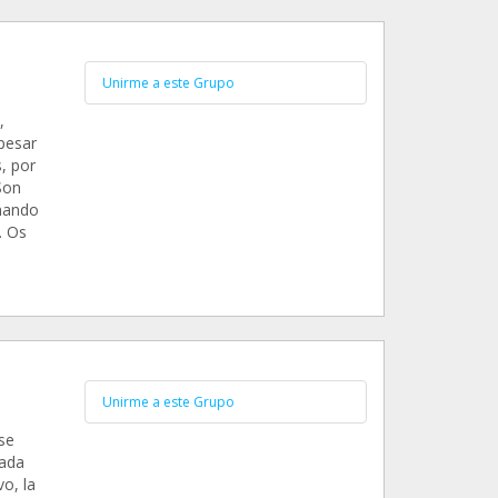
Unirme a este Grupo
,
pesar
, por
Son
onando
. Os
Unirme a este Grupo
se
dada
o, la