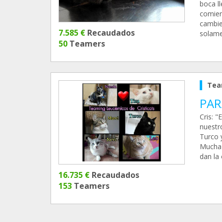
boca l
comien
cambie
7.585 €
Recaudados
solame
50
Teamers
Tea
PAR
Cris: 
nuestr
Turco 
Mucha 
dan la
16.735 €
Recaudados
153
Teamers