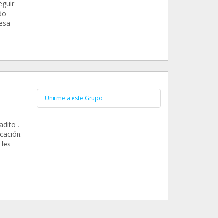
eguir
do
esa
Unirme a este Grupo
e
dito ,
cación.
 les