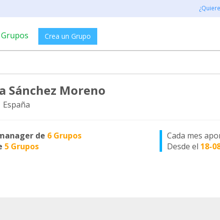
¿Quier
Grupos
Crea un Grupo
na Sánchez Moreno
 España
manager de
6 Grupos
Cada mes apo
e
5 Grupos
Desde el
18-0