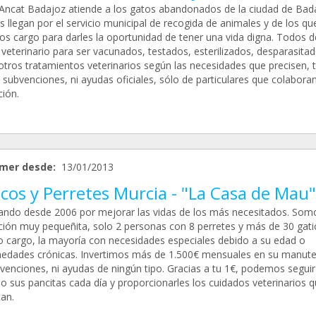
Ancat Badajoz atiende a los gatos abandonados de la ciudad de Bad
 llegan por el servicio municipal de recogida de animales y de los qu
s cargo para darles la oportunidad de tener una vida digna. Todos 
l veterinario para ser vacunados, testados, esterilizados, desparasitad
tros tratamientos veterinarios según las necesidades que precisen, 
n subvenciones, ni ayudas oficiales, sólo de particulares que colabora
ción.
mer desde:
13/01/2013
cos y Perretes Murcia - "La Casa de Mau"
ando desde 2006 por mejorar las vidas de los más necesitados. Som
ción muy pequeñita, solo 2 personas con 8 perretes y más de 30 gati
o cargo, la mayoría con necesidades especiales debido a su edad o
edades crónicas. Invertimos más de 1.500€ mensuales en su manute
bvenciones, ni ayudas de ningún tipo. Gracias a tu 1€, podemos seguir
o sus pancitas cada día y proporcionarles los cuidados veterinarios 
an.