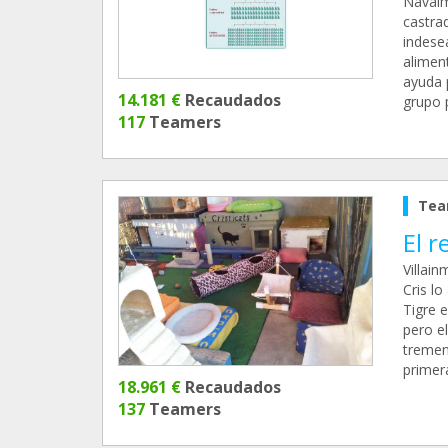
Navalm
castra
indese
alimen
ayuda 
14.181 €
Recaudados
grupo 
117
Teamers
Tea
El r
Villain
Cris l
Tigre 
pero el
tremend
primer
18.961 €
Recaudados
137
Teamers