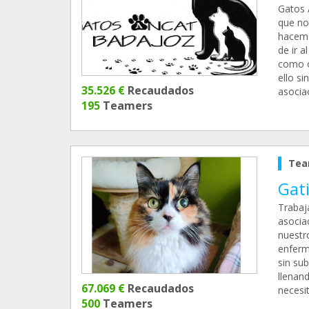
Gatos 
que nos
hacemo
de ir a
como o
ello si
35.526 €
Recaudados
asocia
195
Teamers
Tea
Gati
Trabaj
asocia
nuestr
enferm
sin su
llenand
67.069 €
Recaudados
necesit
500
Teamers