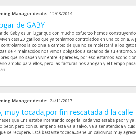
ming Manager desde:
12/08/2014
Hogar de GABY
ar de Gaby es un lugar que con mucho esfuerzo hemos construyendo
viven casi 20 gatillos que ya teníamos controlados en una colonia. A 
 controlamos la colonia a cambio de que no se molestará a los gatos
as de 4 malnacidos nos vimos obligados a sacarlos de su entorno. 
libres que no saben vivir entre 4 paredes, por eso estamos acondici
reno amplio para ellos, pero las facturas nos ahogan y el tiempo pasa
tan
ming Manager desde:
24/11/2017
, muy tocada,por fin rescatada d la calle
eses que Cris estaba intentando cogerla, cada vez estaba peor y ya 
lo peor, pero con su empeño está ya a salvo, va a ser atendida y cui
ue se recupere. Está bastante tocada...tiene un calicivirus muy agresiv