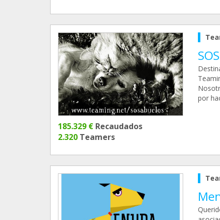
Tea
SOS
Destin
Teamin
Nosotr
por ha
185.329 €
Recaudados
2.320
Teamers
Tea
Men
Querid
asocia