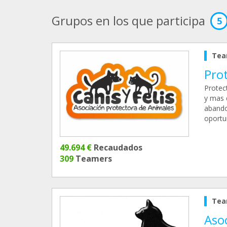
Grupos en los que participa
5
Tea
Prot
Protec
y mas 
abando
oportu
49.694 €
Recaudados
309
Teamers
Tea
Aso