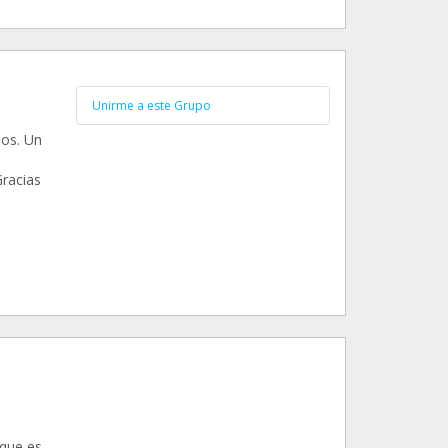
Unirme a este Grupo
os. Un
racias
 que es