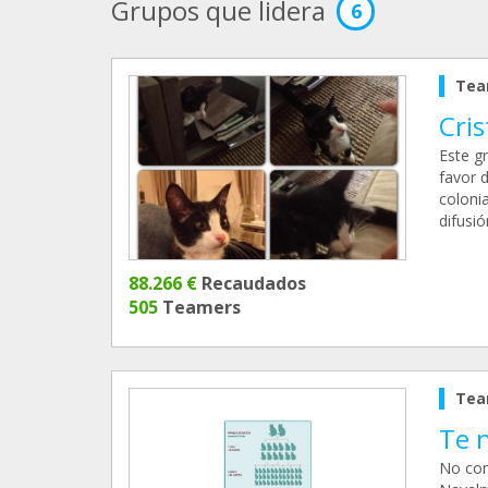
Grupos que lidera
6
Tea
Cris
Este g
favor 
coloni
difusió
88.266 €
Recaudados
505
Teamers
Tea
Te 
No con