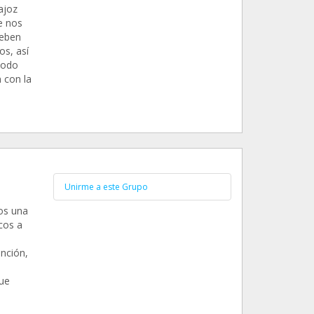
ajoz
e nos
deben
os, así
todo
n con la
Unirme a este Grupo
os una
cos a
nción,
que