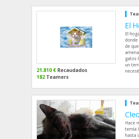
Tea
El 
El hog
donde 
de que
amenaz
gatos 
un ter
21.810 €
Recaudados
necesi
182
Teamers
Tea
Cleo
Hace m
temía 
hasta q