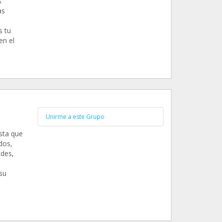
s
as
s tu
en el
Unirme a este Grupo
asta que
dos,
ades,
su