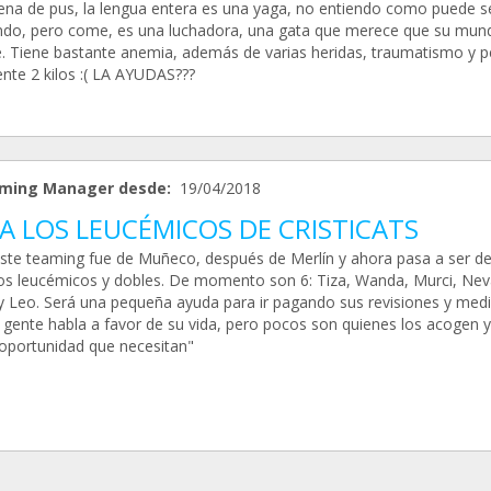
lena de pus, la lengua entera es una yaga, no entiendo como puede s
do, pero come, es una luchadora, una gata que merece que su mun
. Tiene bastante anemia, además de varias heridas, traumatismo y p
nte 2 kilos :( LA AYUDAS???
ming Manager desde:
19/04/2018
A LOS LEUCÉMICOS DE CRISTICATS
"Este teaming fue de Muñeco, después de Merlín y ahora pasa a ser d
os leucémicos y dobles. De momento son 6: Tiza, Wanda, Murci, Neva
y Leo. Será una pequeña ayuda para ir pagando sus revisiones y medi
gente habla a favor de su vida, pero pocos son quienes los acogen y
 oportunidad que necesitan"