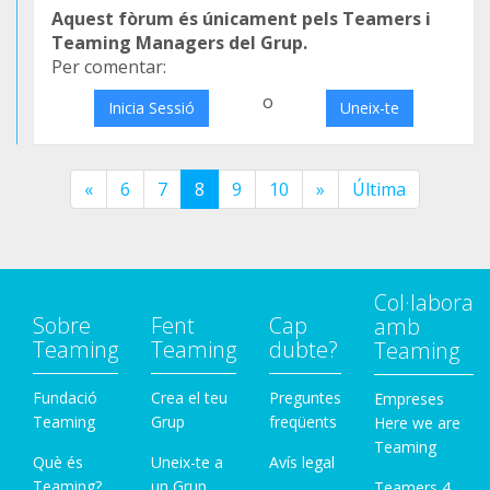
Aquest fòrum és únicament pels Teamers i
Teaming Managers del Grup.
Per comentar:
o
Inicia Sessió
Uneix-te
«
6
7
8
9
10
»
Última
Col·labora
Sobre
Fent
Cap
amb
Teaming
Teaming
dubte?
Teaming
Fundació
Crea el teu
Preguntes
Empreses
Teaming
Grup
freqüents
Here we are
Teaming
Què és
Uneix-te a
Avís legal
Teaming?
un Grup
Teamers 4