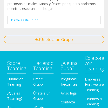
preciosos animales sanos y felices por quanto podamos
mientras esperan a un hogar!
Unirme a este Grupo
Únete a un Grupo
Colabora
Sobre
Haciendo
¿Alguna
con
Teaming
Teaming
duda?
Teaming
Fundación
Crea tu
Preguntas
Empresas
Teaming
Grupo
frecuentes
Here we are
Teaming
¿Qué es
Únete a un
Aviso legal
Teaming?
Grupo
Teamers 4
Contacta
Teaming
Blog
¿Quién
con