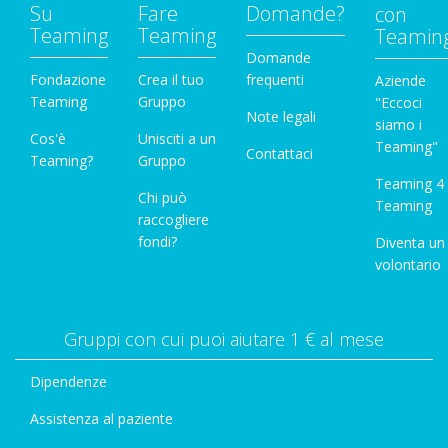
Su
Fare
Domande?
con
Teaming
Teaming
Teamin
Domande
Fondazione
Crea il tuo
frequenti
Aziende
Teaming
Gruppo
"Eccoci
Note legali
siamo i
Cos'è
Unisciti a un
Teaming"
Contattaci
Teaming?
Gruppo
Teaming 4
Chi può
Teaming
raccogliere
fondi?
Diventa un
volontario
Gruppi con cui puoi aiutare 1 € al mese
Dipendenze
Assistenza al paziente