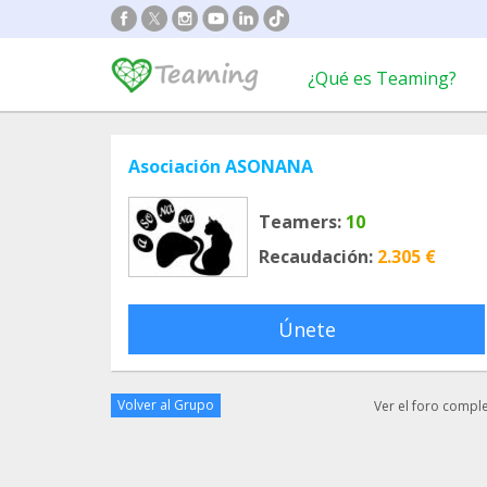
¿Qué es Teaming?
Asociación ASONANA
Teamers:
10
Recaudación:
2.305 €
Únete
Volver al Grupo
Ver el foro compl