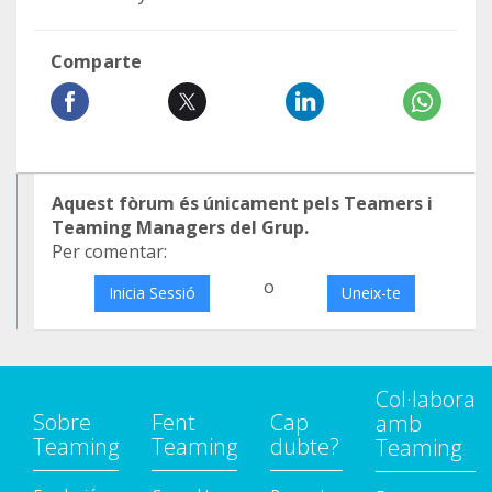
Comparte
Aquest fòrum és únicament pels Teamers i
Teaming Managers del Grup.
Per comentar:
o
Inicia Sessió
Uneix-te
Col·labora
Sobre
Fent
Cap
amb
Teaming
Teaming
dubte?
Teaming