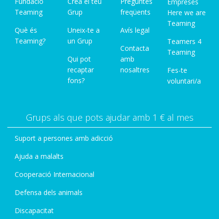
Fundació
Crea el teu
Preguntes
Empreses
Teaming
Grup
freqüents
Here we are
Teaming
Què és
Uneix-te a
Avís legal
Teaming?
un Grup
Teamers 4
Contacta
Teaming
Qui pot
amb
recaptar
nosaltres
Fes-te
fons?
voluntari/a
Grups als que pots ajudar amb 1 € al mes
Suport a persones amb adicció
Ajuda a malalts
Cooperació Internacional
Defensa dels animals
Discapacitat