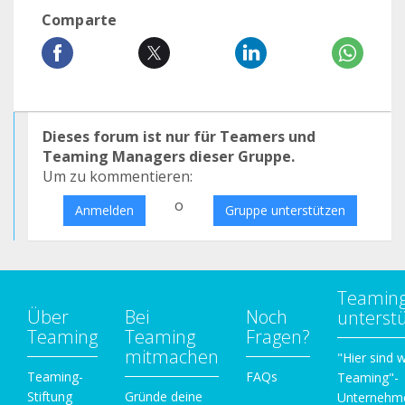
Comparte
Dieses forum ist nur für Teamers und
Teaming Managers dieser Gruppe.
Um zu kommentieren:
o
Anmelden
Gruppe unterstützen
Teamin
Über
Bei
Noch
unterst
Teaming
Teaming
Fragen?
mitmachen
"Hier sind w
Teaming-
FAQs
Teaming"-
Stiftung
Gründe deine
Unternehm