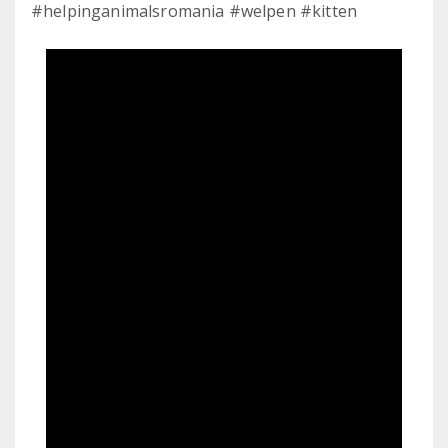
#helpinganimalsromania #welpen #kitten