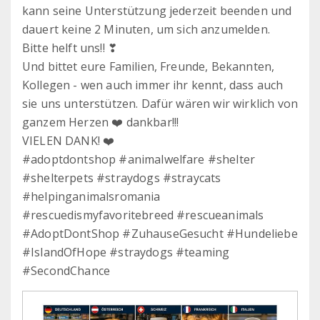
kann seine Unterstützung jederzeit beenden und
dauert keine 2 Minuten, um sich anzumelden.
Bitte helft uns!! ❣
Und bittet eure Familien, Freunde, Bekannten,
Kollegen - wen auch immer ihr kennt, dass auch
sie uns unterstützen. Dafür wären wir wirklich von
ganzem Herzen ❤️ dankbar!!!
VIELEN DANK! ❤️
#adoptdontshop #animalwelfare #shelter
#shelterpets #straydogs #straycats
#helpinganimalsromania
#rescuedismyfavoritebreed #rescueanimals
#AdoptDontShop #ZuhauseGesucht #Hundeliebe
#IslandOfHope #straydogs #teaming
#SecondChance